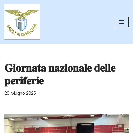
Vai
al
contenuto
𝐆𝐢𝐨𝐫𝐧𝐚𝐭𝐚 𝐧𝐚𝐳𝐢𝐨𝐧𝐚𝐥𝐞 𝐝𝐞𝐥𝐥𝐞
𝐩𝐞𝐫𝐢𝐟𝐞𝐫𝐢𝐞
20 Giugno 2025