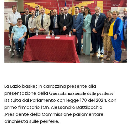
La Lazio basket in carrozzina presente alla
presentazione della 𝐆𝐢𝐨𝐫𝐧𝐚𝐭𝐚 𝐧𝐚𝐳𝐢𝐨𝐧𝐚𝐥𝐞 𝐝𝐞𝐥𝐥𝐞 𝐩𝐞𝐫𝐢𝐟𝐞𝐫𝐢𝐞
istituita dal Parlamento con legge 170 del 2024, con
primo firmatario l’On. Alessandro Battilocchio
,Presidente della Commissione parlamentare
d’inchiesta sulle periferie.