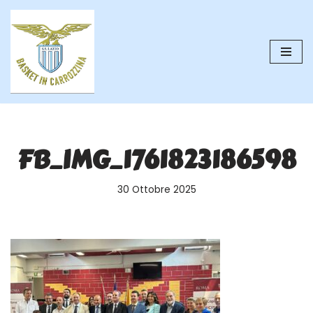
Vai
al
contenuto
FB_IMG_1761823186598
30 Ottobre 2025