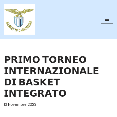
Vai
al
contenuto
𝗣𝗥𝗜𝗠𝗢 𝗧𝗢𝗥𝗡𝗘𝗢
𝗜𝗡𝗧𝗘𝗥𝗡𝗔𝗭𝗜𝗢𝗡𝗔𝗟𝗘
𝗗𝗜 𝗕𝗔𝗦𝗞𝗘𝗧
𝗜𝗡𝗧𝗘𝗚𝗥𝗔𝗧𝗢
13 Novembre 2023