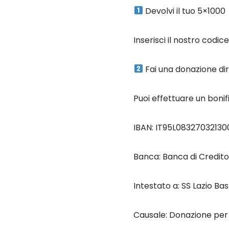
Devolvi il tuo 5×1000
Inserisci il nostro codice
Fai una donazione di
Puoi effettuare un boni
IBAN: IT95L0832703213
Banca: Banca di Credit
Intestato a: SS Lazio Ba
Causale: Donazione per 