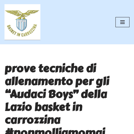
Vai
al
contenuto
prove tecniche di
allenamento per gli
“Audaci Boys” della
Lazio basket in
carrozzina
#nonmolliamomai