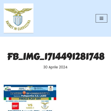
Vai
al
contenuto
FB_IMG_1714491281748
30 Aprile 2024