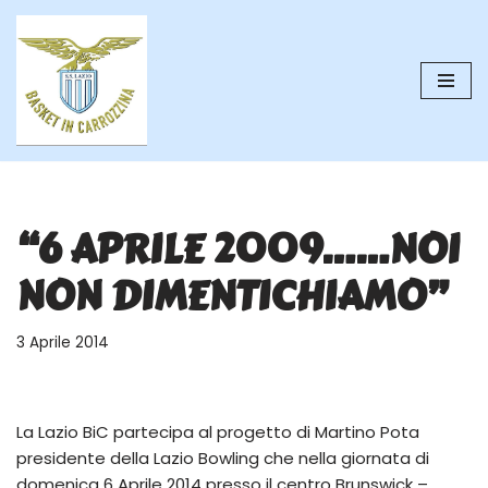
Vai
al
contenuto
“6 APRILE 2009……NOI
NON DIMENTICHIAMO”
3 Aprile 2014
La Lazio BiC partecipa al progetto di Martino Pota
presidente della Lazio Bowling che nella giornata di
domenica 6 Aprile 2014 presso il centro Brunswick –