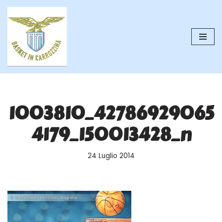
Vai
al
contenuto
1003810_42786929065
4179_150013428_n
24 Luglio 2014