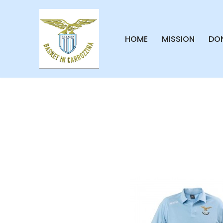
Vai
HOME
MISSION
DON
al
contenuto