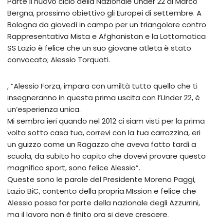
Parte il nuovo ciclo della Nazionale Under 22 di Marco
Bergna, prossimo obiettivo gli Europei di settembre. A
Bologna da giovedì in campo per un triangolare contro
Rappresentativa Mista e Afghanistan e la Lottomatica
SS Lazio è felice che un suo giovane atleta è stato
convocato; Alessio Torquati.
, “Alessio Forza, impara con umiltà tutto quello che ti
insegneranno in questa prima uscita con l’Under 22, è
un’esperienza unica.
Mi sembra ieri quando nel 2012 ci siam visti per la prima
volta sotto casa tua, correvi con la tua carrozzina, eri
un guizzo come un Ragazzo che aveva fatto tardi a
scuola, da subito ho capito che dovevi provare questo
magnifico sport, sono felice Alessio”.
Queste sono le parole del Presidente Moreno Paggi,
Lazio BiC, contento della propria MIssion e felice che
Alessio possa far parte della nazionale degli Azzurrini,
ma il lavoro non è finito ora si deve crescere.