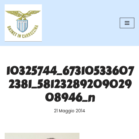
Vai
al
contenuto
10325744_67310533607
2381_58123289209029
08946_n
21 Maggio 2014