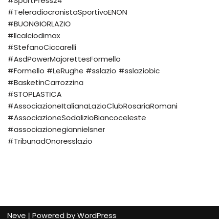
#SportPress24
#TeleradiocronistaSportivoENON
#BUONGIORLAZIO
#Ilcalciodimax
#StefanoCiccarelli
#AsdPowerMajorettesFormello
#Formello #LeRughe #sslazio #sslaziobic
#BasketinCarrozzina
#STOPLASTICA
#AssociazioneItalianaLazioClubRosariaRomani
#AssociazioneSodalizioBiancoceleste
#associazionegiannielsner
#TribunadOnoresslazio
Neve
| Powered by
WordPress