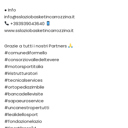
● Info
info@sslaziobasketincarrozzina.it
+393939043640
www.sslaziobasketincarrozzina.it
Grazie a tutti i nostri Partners
#comunediformello
#consorziovalledeltevere
#motorsportitalia
#iristrutturatori
#tecnicalservices
#ortopediazimbile
#bancadellevisite
#sapaeuroservice
#uncanestropertutti
#lealidellosport
#fondazionelazio