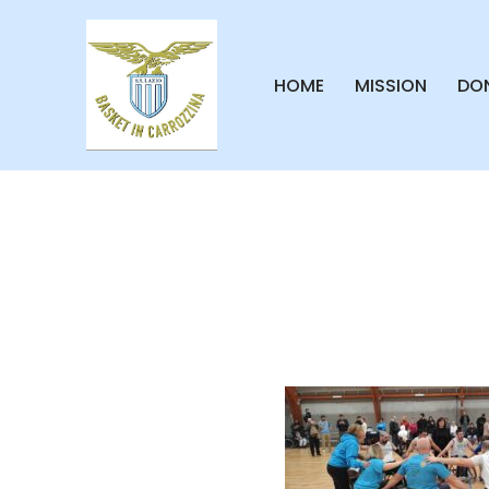
Vai
HOME
MISSION
DON
al
contenuto