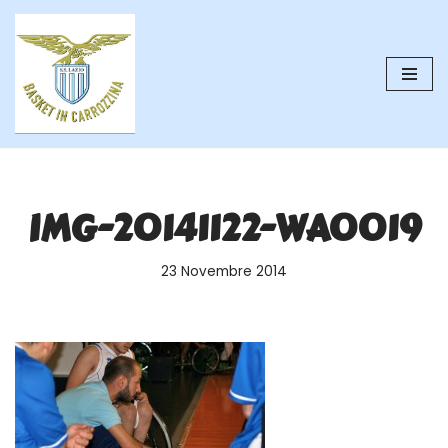
Vai
al
contenuto
IMG-20141122-WA0019
23 Novembre 2014