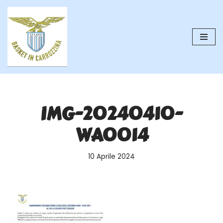
Vai
al
contenuto
IMG-20240410-
WA0014
10 Aprile 2024