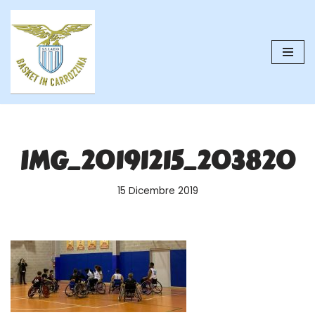
Vai
al
contenuto
IMG_20191215_203820
15 Dicembre 2019