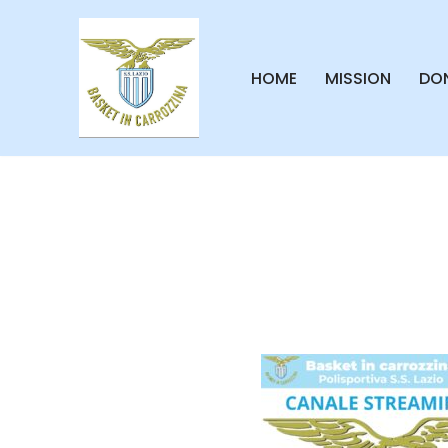
Vai
HOME
MISSION
DON
al
contenuto