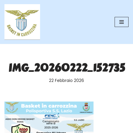
Vai
al
contenuto
IMG_20260222_152735
22 Febbraio 2026