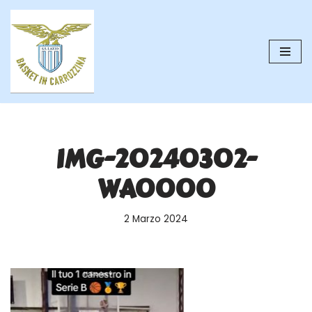
Vai
al
contenuto
IMG-20240302-
WA0000
2 Marzo 2024