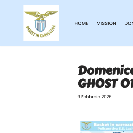
Vai
HOME
MISSION
DON
al
contenuto
Domenica 
GHOST O
9 Febbraio 2026