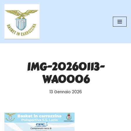
Vai
al
contenuto
IMG-20260113-
WA0006
13 Gennaio 2026