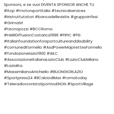
Sponsors, e se vuoi DIVENTA SPONSOR ANCHE TU
#Itop #motorsportitalia #tecnicalservices
#iristruttutatori #bancadellevisite #gruppoinfissi
#GrimaSrl
#tecnopozzi #BCCRoma
#HAIRDiffusionCostarica1996 #FIPIC #FIS
#Italianfoundationforsportcultureanddisability
#comunediformello #AsdPowerMajorettesFormello
#fondazionelazio1900 #AILC
#AssociazioneItalianaLazioClub #LazioClubMilano
#Lazialita
#MassimilianoArrichiello #BUONGIORLAZIO
#Sportpress24 #IlCalciodiMax #romatoday
#TeleradiocronistaSportivoENON #SportVillage