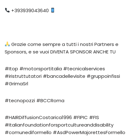
+393939043640
Grazie come sempre a tutti i nostri Partners e
Sponsors, e se vuoi DIVENTA SPONSOR ANCHE TU
#Itop #motorsportitalia #tecnicalservices
#iristruttutatori #bancadellevisite #gruppoinfissi
#GrimaSrl
#tecnopozzi #BCCRoma
#HAIRDiffusionCostarica1996 #FIPIC #FIS
#Italianfoundationforsportcultureanddisability
#comunediformello #AsdPowerMajorettesFormello