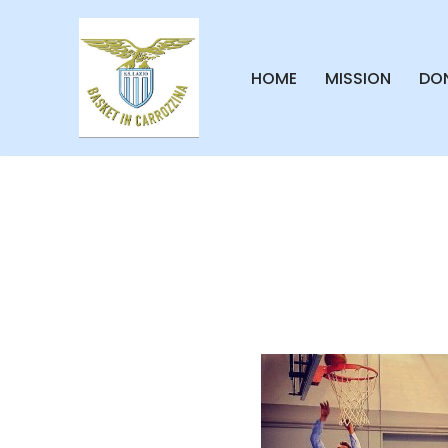
Vai
HOME
MISSION
DON
al
contenuto