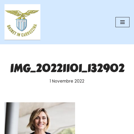
Vai
al
contenuto
IMG_20221101_132902
1 Novembre 2022