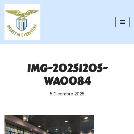
Vai
al
contenuto
IMG-20251205-
WA0084
5 Dicembre 2025