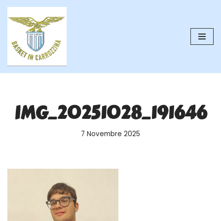
Vai
al
contenuto
IMG_20251028_191646
7 Novembre 2025