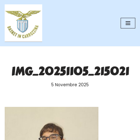
Vai
al
contenuto
IMG_20251105_215021
5 Novembre 2025