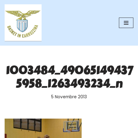
Vai
al
contenuto
1003484_49065149437
5958_1263493234_n
5 Novembre 2013