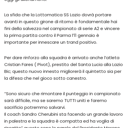
La sfida che la Lottomatica SS Lazio dovrà portare
avanti in questo girone di ritorno è fondamentale hai
fini della salvezza nel campionato di serie A2 e vincere
la prima partita contro il Parma l’11 gennaio è
importante per innescare un trand positivo.
Per dare rinforzo alla squadra è arrivato anche l’atleta
Cristian Fares ( Pivot), prestito del Santa Lucia alla Lazio
Bic; questo nuovo innesto migliorerà il quintetto sia per
la difesa che nel gioco sotto canestro.
“Sono sicuro che rimontare il punteggio in campionato
sarà difficile, ma se saremo TUTTI uniti e faremo
sacrificio potremmo salvarvi.
Il coach Sandro Cherubini sta facendo un grande lavoro
in palestra e la squadra è compatta ed ha voglia di
riscatto” queste sono le parole del Presidente Moreno