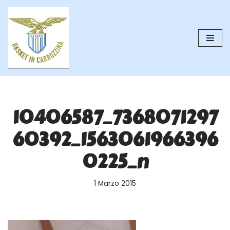
Vai
al
contenuto
10406587_7368071297
60392_1563061966396
0225_n
1 Marzo 2015