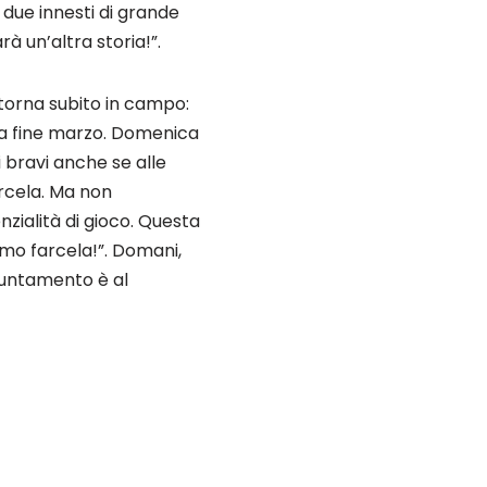
 due innesti di grande
à un’altra storia!”.
orna subito in campo:
o a fine marzo. Domenica
 bravi anche se alle
arcela. Ma non
zialità di gioco. Questa
mo farcela!”. Domani,
ppuntamento è al