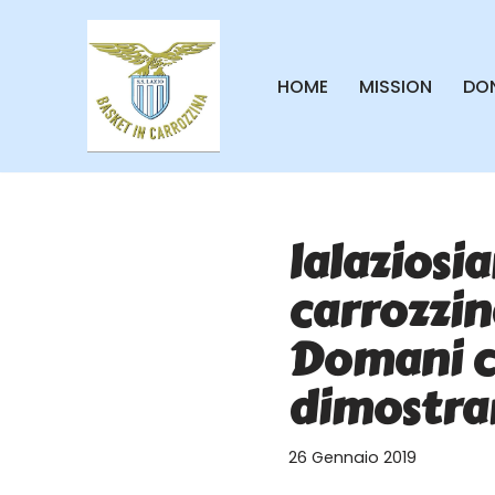
Vai
HOME
MISSION
DON
al
contenuto
lalaziosi
carrozzin
Domani c
dimostrar
26 Gennaio 2019