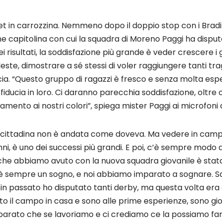
et in carrozzina. Nemmeno dopo il doppio stop con i Bradi
ne capitolina con cui la squadra di Moreno Paggi ha dispu
ei risultati, la soddisfazione più grande è veder crescere i g
ste, dimostrare a sé stessi di voler raggiungere tanti tra
ia. “Questo gruppo di ragazzi è fresco e senza molta esp
fiducia in loro. Ci daranno parecchia soddisfazione, oltre
mento ai nostri colori”, spiega mister Paggi ai microfoni d
racittadina non è andata come doveva. Ma vedere in campo
ni, è uno dei successi più grandi. E poi, c’è sempre modo di 
y che abbiamo avuto con la nuova squadra giovanile è stat
 è sempre un sogno, e noi abbiamo imparato a sognare. Sa
in passato ho disputato tanti derby, ma questa volta era 
 il campo in casa e sono alle prime esperienze, sono gi
rato che se lavoriamo e ci crediamo ce la possiamo fare