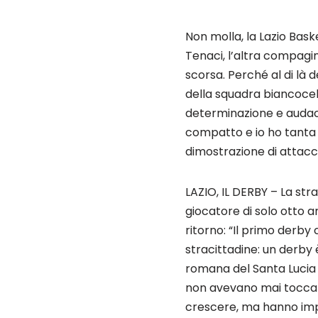
Non molla, la Lazio Bask
Tenaci, l’altra compagi
scorsa. Perché al di là d
della squadra biancocele
determinazione e audac
compatto e io ho tanta 
dimostrazione di attacca
LAZIO, IL DERBY – La st
giocatore di solo otto an
ritorno: “Il primo derb
stracittadine: un derby
romana del Santa Lucia 
non avevano mai toccato
crescere, ma hanno impa