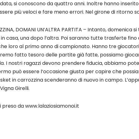
ata, si conoscono da quattro anni. Inoltre hanno inserito
ere più veloci e fare meno errori. Nel girone di ritorno sar
ZINA, DOMANI UN’ALTRA PARTITA – Intanto, domenica si t
 in casa, una dopo l’altra. Poi saranno tutte trasferte fin
he loro al primo anno di campionato. Hanno tre giocatori
remo fatto tesoro delle partite già fatte, possiamo gioc
a. I nostri ragazzi devono prendere fiducia, abbiamo poten
ermo può essere l’occasione giusta per capire che possia
l basket in carrozzina scenderanno di nuovo in campo. L’a
Vigna Girelli.
i preso da www.lalaziosiamonoi.it