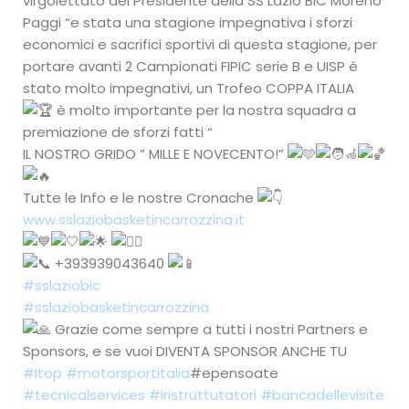
virgolettato del Presidente della SS Lazio BIC Moreno
Paggi “e stata una stagione impegnativa i sforzi
economici e sacrifici sportivi di questa stagione, per
portare avanti 2 Campionati FIPIC serie B e UISP è
stato molto impegnativi, un Trofeo COPPA ITALIA
è molto importante per la nostra squadra a
premiazione de sforzi fatti “
IL NOSTRO GRIDO ” MILLE E NOVECENTO!”
Tutte le Info e le nostre Cronache
www.sslaziobasketincarrozzina.it
+393939043640
#sslaziobic
#sslaziobasketincarrozzina
Grazie come sempre a tutti i nostri Partners e
Sponsors, e se vuoi DIVENTA SPONSOR ANCHE TU
#Itop
#motorsportitalia
#epensoate
#tecnicalservices
#iristruttutatori
#bancadellevisite