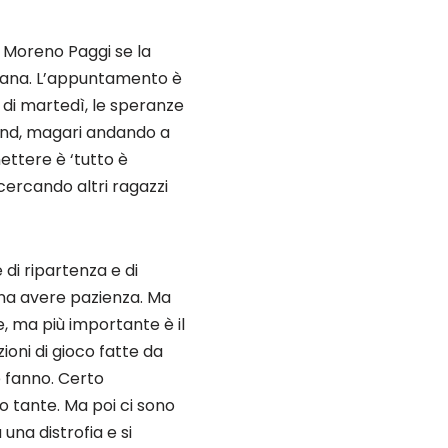
i Moreno Paggi se la
omana. L’appuntamento è
 di martedì, le speranze
ekend, magari andando a
mettere è ‘tutto è
cercando altri ragazzi
i ripartenza e di
na avere pazienza. Ma
, ma più importante è il
oni di gioco fatte da
e fanno. Certo
no tante. Ma poi ci sono
una distrofia e si