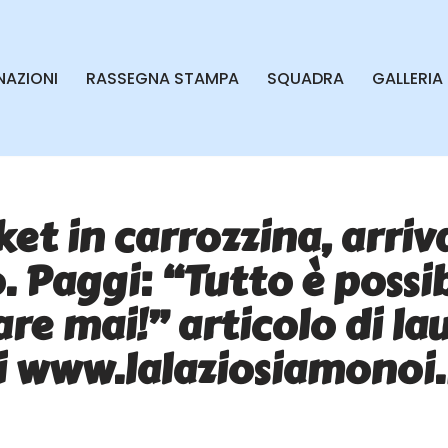
AZIONI
RASSEGNA STAMPA
SQUADRA
GALLERIA
et in carrozzina, arriva
. Paggi: “Tutto è possib
re mai!” articolo di la
i www.lalaziosiamonoi.