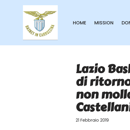
Vai
HOME
MISSION
DON
al
contenuto
Lazio Bask
di ritorno
non molla
Castellan
21 Febbraio 2019