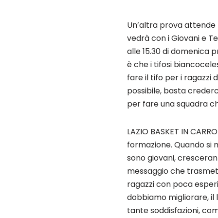
Un’altra prova attende l
vedrà con i Giovani e T
alle 15.30 di domenica 
è che i tifosi biancocel
fare il tifo per i ragaz
possibile, basta crederc
per fare una squadra che
LAZIO BASKET IN CARROZ
formazione. Quando si 
sono giovani, crescerann
messaggio che trasmetti
ragazzi con poca esperi
dobbiamo migliorare, il l
tante soddisfazioni, com