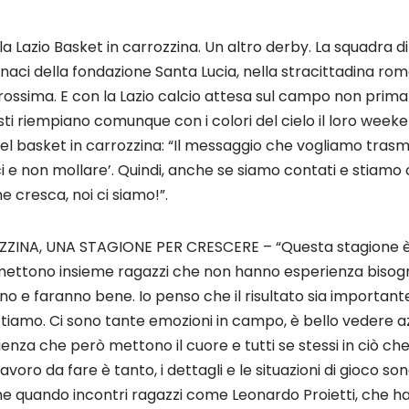
a Lazio Basket in carrozzina. Un altro derby. La squadra d
enaci della fondazione Santa Lucia, nella stracittadina r
prossima. E con la Lazio calcio attesa sul campo non prima
esti riempiano comunque con i colori del cielo il loro we
zi del basket in carrozzina: “Il messaggio che vogliamo tras
i e non mollare’. Quindi, anche se siamo contati e stiamo 
 cresca, noi ci siamo!”.
ZINA, UNA STAGIONE PER CRESCERE – “Questa stagione è d
mettono insieme ragazzi che non hanno esperienza bisog
o e faranno bene. Io penso che il risultato sia importante
amo. Ci sono tante emozioni in campo, è bello vedere azi
enza che però mettono il cuore e tutti se stessi in ciò ch
avoro da fare è tanto, i dettagli e le situazioni di gioco so
e quando incontri ragazzi come Leonardo Proietti, che ha 