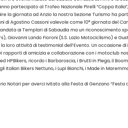
hanno partecipato al Trofeo Nazionale Pirelli “Coppa Ital
uire la giornata ad Anzio la nostra Sezione Turismo ha part
ni di Agostino Cassoni valevole come 10° giornata del C
e è andata ai Templari di Sabaudia ma un riconoscimento sp
s), Giovanni Lando Fioroni (S.S. Lazio Motociclismo) e Gus
loro attività di testimonial dell’Evento. Un occasione di 
i rapporti di amicizia e collaborazione con i motoclub nostr
HPBikers, ricordo i Barbaroscia, i Brutti in Piega, il Booms
 Italian Bikers Nettuno, i Lupi Bianchi, i Made in Maremma, 
io Notari per averci ivitato alla Festa di Genzano “Festa 