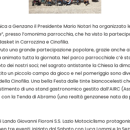
ca a Genzano il Presidente Mario Notari ha organizzato le 
e”, presso l’omonima parrocchia, che ha visto la parteci
asket in Carrozzina e Cinofilia.
uto una grande partecipazione popolare, grazie anche al
 animato tutta la giornata. Nel parco parrocchiale c’è sta
o dei nostri soci; nel sagrato antistante la Chiesa la dim
tito un piccolo campo da gioco e nel pomeriggio sono diven
ella Cinofilia. Una bella Festa dalle tinte biancocelesti 
estimento di uno stand gastronomico gestito dall’AIRC (As
e con la Tenda di Abramo (una realtà genzanese nata da 
i Lando Giovanni Fioroni S.S. Lazio Motociclismo protagoni
ben tre eventi. iniziato dal Sabato con Luca Lommi e la Sez