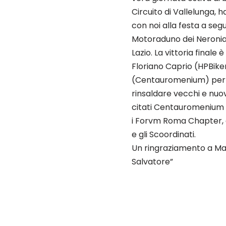
Circuito di Vallelunga, 
con noi alla festa a seg
Motoraduno dei Neronia
Lazio. La vittoria final
Floriano Caprio (HPBiker
(Centauromenium) per la 
rinsaldare vecchi e nuov
citati Centauromenium ed 
i Forvm Roma Chapter, gli
e gli Scoordinati.
Un ringraziamento a Mar
Salvatore”