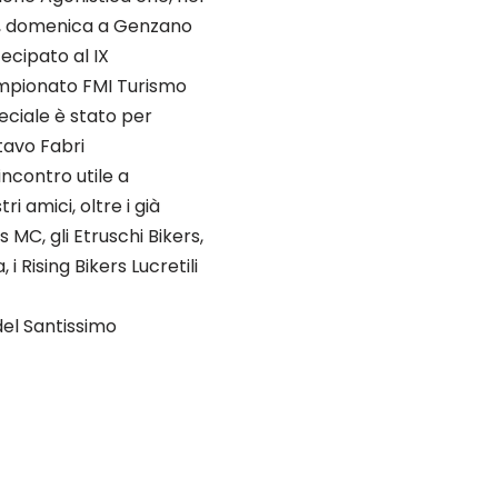
ia”, domenica a Genzano
ecipato al IX
ampionato FMI Turismo
eciale è stato per
tavo Fabri
incontro utile a
i amici, oltre i già
 MC, gli Etruschi Bikers,
i Rising Bikers Lucretili
del Santissimo