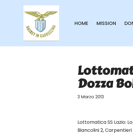
Vai
HOME
MISSION
DON
al
contenuto
Lottomati
Dozza Bol
3 Marzo 2013
Lottomatica SS Lazio: Lop
Biancolini 2, Carpentieri 