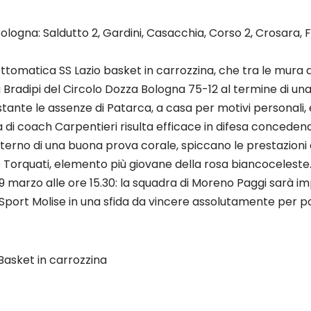
Bologna: Saldutto 2, Gardini, Casacchia, Corso 2, Crosara, F
 Lottomatica SS Lazio basket in carrozzina, che tra le mur
 i Bradipi del Circolo Dozza Bologna 75-12 al termine di un
nostante le assenze di Patarca, a casa per motivi personali,
a di coach Carpentieri risulta efficace in difesa concedendo
interno di una buona prova corale, spiccano le prestazion
 Torquati, elemento più giovane della rosa biancoceleste
marzo alle ore 15.30: la squadra di Moreno Paggi sarà im
L Sport Molise in una sfida da vincere assolutamente per p
Basket in carrozzina