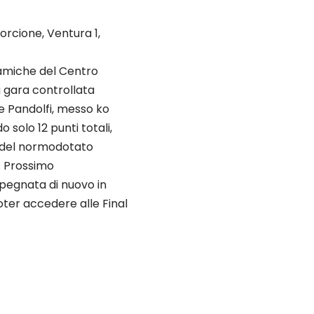
orcione, Ventura 1,
a amiche del Centro
a gara controllata
 e Pandolfi, messo ko
 solo 12 punti totali,
i del normodotato
. Prossimo
pegnata di nuovo in
oter accedere alle Final