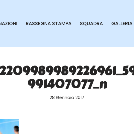
AZIONI
RASSEGNA STAMPA
SQUADRA
GALLERIA
_2209989989226961_5
991407077_n
28 Gennaio 2017