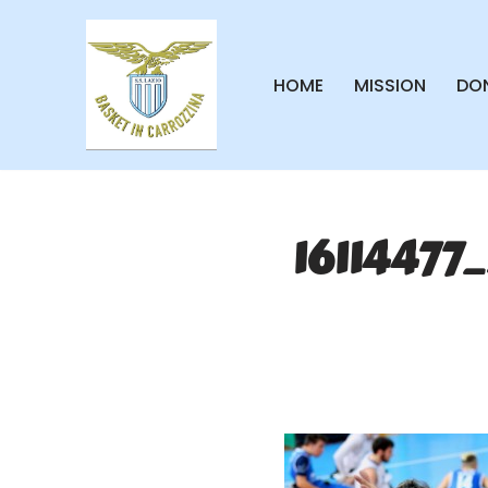
Vai
HOME
MISSION
DON
al
contenuto
16114477