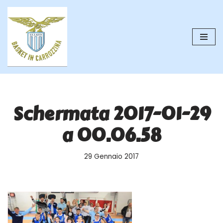
Vai
al
contenuto
Schermata 2017-01-29
a 00.06.58
29 Gennaio 2017