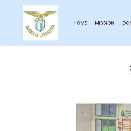
Vai
HOME
MISSION
DON
al
contenuto