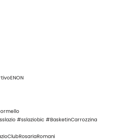
rtivoENON
ormello
lazio #sslaziobic #BasketinCarrozzina
azioClubRosariaRomani