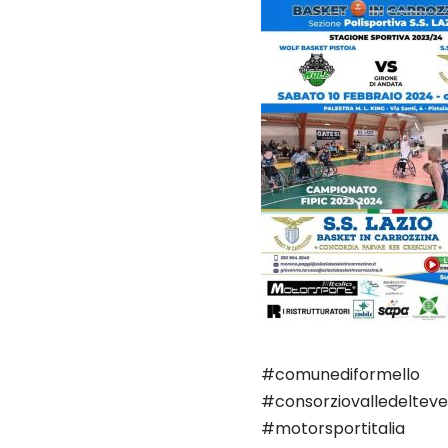
#comunediformello
#consorziovalledeltev
#motorsportitalia