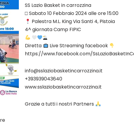
SS Lazio Basket in carrozzina
□ Sabato 10 Febbraio 2024 alle ore 15:00
Palestra M.L. King Via Santi 4, Pistoia
4^ giornata Camp FIPIC
Diretta
Live Streaming facebook
https://www.facebook.com/SsLazioBasketInC
info@sslaziobasketincarrozzina.it
+393939043640
www.sslaziobasketincarrozzina.it
Grazie a tutti i nostri Partners
ere