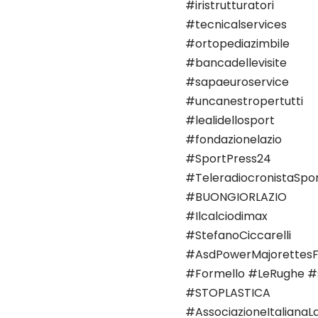
#iristrutturatori
#tecnicalservices
#ortopediazimbile
#bancadellevisite
#sapaeuroservice
#uncanestropertutti
#lealidellosport
#fondazionelazio
#SportPress24
#TeleradiocronistaSpo
#BUONGIORLAZIO
#Ilcalciodimax
#StefanoCiccarelli
#AsdPowerMajorettesF
#Formello #LeRughe #ss
#STOPLASTICA
#AssociazioneItalianaL