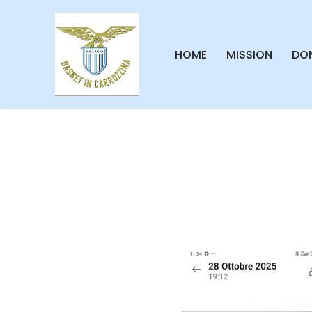
Vai
HOME
MISSION
DON
al
contenuto