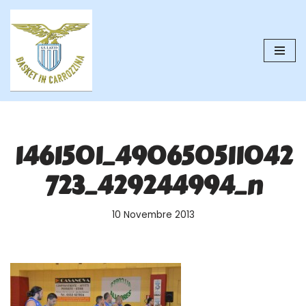
Vai
al
contenuto
1461501_490650511042
723_429244994_n
10 Novembre 2013