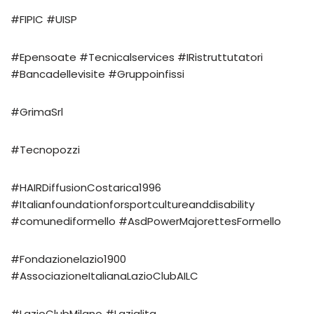
#FIPIC #UISP
#Epensoate #Tecnicalservices #IRistruttutatori
#Bancadellevisite #Gruppoinfissi
#GrimaSrl
#Tecnopozzi
#HAIRDiffusionCostarica1996
#Italianfoundationforsportcultureanddisability
#comunediformello #AsdPowerMajorettesFormello
#Fondazionelazio1900
#AssociazioneItalianaLazioClubAILC
#LazioClubMilano #Lazialita