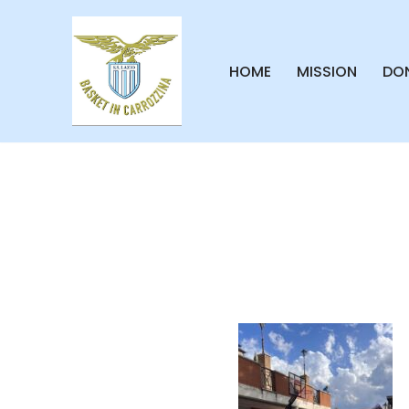
Vai
HOME
MISSION
DON
al
contenuto