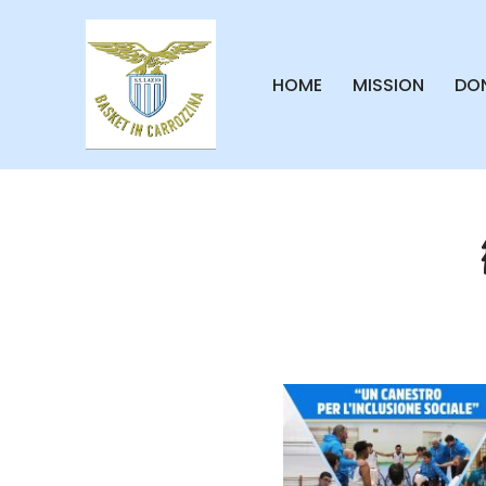
Vai
HOME
MISSION
DON
al
contenuto