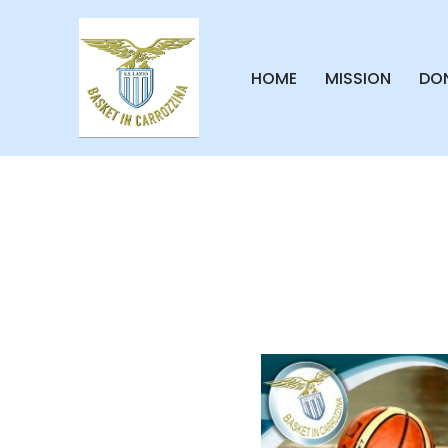
Vai
HOME
MISSION
DON
al
contenuto