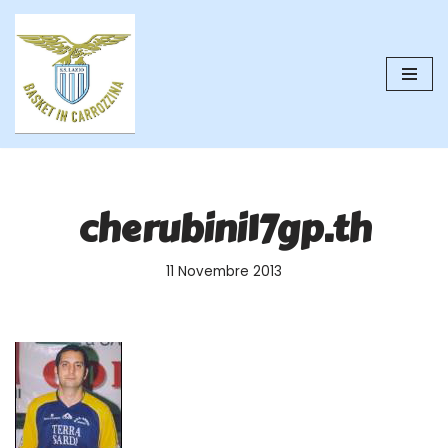
Vai
al
contenuto
cherubini17gp.th
11 Novembre 2013