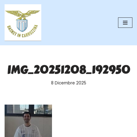
Vai
al
contenuto
IMG_20251208_192950
8 Dicembre 2025