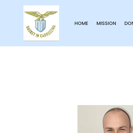
Vai
HOME
MISSION
DON
al
contenuto