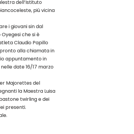
estra dell’Istituto
iancoceleste, più vicina
e i giovani sin dal
o Oyegesi che si è
atleta Claudio Papillo
pronto alla chiamata in
ppio appuntamento in
 nelle date 16/17 marzo
wer Majorettes del
segnanti la Maestra Luisa
bastone twirling e dei
ei presenti.
ale.