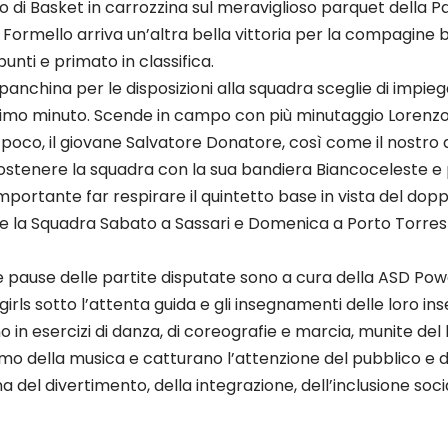
i Basket in carrozzina sul meraviglioso parquet della Pal
 Formello arriva un’altra bella vittoria per la compagine b
 punti e primato in classifica.
nchina per le disposizioni alla squadra sceglie di impiegar
al primo minuto. Scende in campo con più minutaggio Lorenz
 poco, il giovane Salvatore Donatore, così come il nostro 
stenere la squadra con la sua bandiera Biancoceleste e 
mportante far respirare il quintetto base in vista del do
e la Squadra Sabato a Sassari e Domenica a Porto Torres
le pause delle partite disputate sono a cura della ASD Po
irls sotto l’attenta guida e gli insegnamenti delle loro in
 in esercizi di danza, di coreografie e marcia, munite del 
mo della musica e catturano l’attenzione del pubblico e d
na del divertimento, della integrazione, dell’inclusione soci