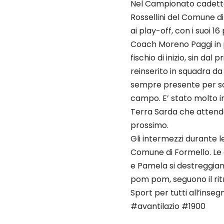
Nel Campionato cadetto d
Rossellini del Comune di
ai play-off, con i suoi 16
Coach Moreno Paggi in pa
fischio di inizio, sin d
reinserito in squadra da
sempre presente per so
campo. E’ stato molto i
Terra Sarda che attend
prossimo.
Gli intermezzi durante 
Comune di Formello. Le g
e Pamela si destreggiano
pom pom, seguono il rit
Sport per tutti all’inseg
#avantilazio #1900