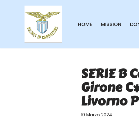
Vai
HOME
MISSION
DON
al
contenuto
SERIE B 
Girone C*
Livorno 
10 Marzo 2024